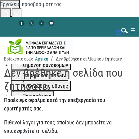
Εργαλεία προσβασιμότητας
Αλλαγή χρωμάτων
☰
Μονόχρωμο
Χαμηλή αντίθεση
Ψηλή αντίθεση
Βρίσκεστε εδώ:
Αρχική
Δεν βρέθηκε η σελίδα που ζητήσατε
Αναζήτηση...
Σήμανση συνδέσμων
Δεν βρέθηκε η σελίδα που
Επισήμανση τίτλων
ζητήσατε.
Αναγνώστης οθόνης
Περισσότερα
Προέκυψε σφάλμα κατά την επεξεργασία του
Κλιμάκωση περιεχομένου
100
%
ερωτήματός σας.
Διάστημα γραμμής
100
%
Πιθανοί λόγοι για τους οποίους δεν μπορείτε να
Απόσταση γραμμάτων
100
%
επισκεφθείτε τη σελίδα: