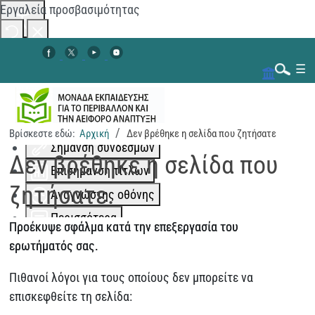
Εργαλεία προσβασιμότητας
Αλλαγή χρωμάτων
☰
Μονόχρωμο
Χαμηλή αντίθεση
Ψηλή αντίθεση
Βρίσκεστε εδώ:
Αρχική
Δεν βρέθηκε η σελίδα που ζητήσατε
Αναζήτηση...
Σήμανση συνδέσμων
Δεν βρέθηκε η σελίδα που
Επισήμανση τίτλων
ζητήσατε.
Αναγνώστης οθόνης
Περισσότερα
Προέκυψε σφάλμα κατά την επεξεργασία του
Κλιμάκωση περιεχομένου
100
%
ερωτήματός σας.
Διάστημα γραμμής
100
%
Πιθανοί λόγοι για τους οποίους δεν μπορείτε να
Απόσταση γραμμάτων
100
%
επισκεφθείτε τη σελίδα: