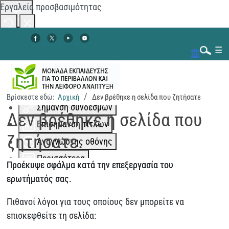
Εργαλεία προσβασιμότητας
Αλλαγή χρωμάτων
☰
Μονόχρωμο
Χαμηλή αντίθεση
Ψηλή αντίθεση
Βρίσκεστε εδώ:
Αρχική
Δεν βρέθηκε η σελίδα που ζητήσατε
Αναζήτηση...
Σήμανση συνδέσμων
Δεν βρέθηκε η σελίδα που
Επισήμανση τίτλων
ζητήσατε.
Αναγνώστης οθόνης
Περισσότερα
Προέκυψε σφάλμα κατά την επεξεργασία του
Κλιμάκωση περιεχομένου
100
%
ερωτήματός σας.
Διάστημα γραμμής
100
%
Πιθανοί λόγοι για τους οποίους δεν μπορείτε να
Απόσταση γραμμάτων
100
%
επισκεφθείτε τη σελίδα: